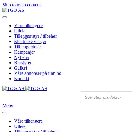
Skip to main content
Våre tilhengere
Utleie
Tilleggsutstyr / tilbehør
Elektriske vinsjer
Tilhengerdeler
Kampanjer
Nyheter
Brosjyrer
Galleri
Våre annonser på finn.no
Kontakt
Products
search
Meny
Våre tilhengere
Utleie
Tilleggsutstyr / tilbehør