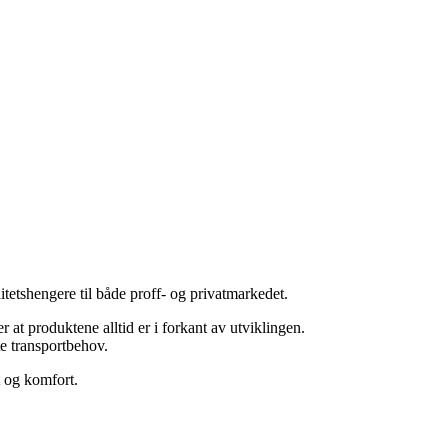
tetshengere til både
proff- og privatmarkedet.
t produktene alltid er i forkant av utviklingen.
te transportbehov.
t og komfort.