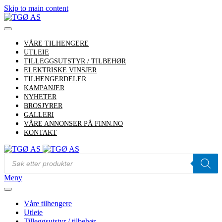
Skip to main content
VÅRE TILHENGERE
UTLEIE
TILLEGGSUTSTYR / TILBEHØR
ELEKTRISKE VINSJER
TILHENGERDELER
KAMPANJER
NYHETER
BROSJYRER
GALLERI
VÅRE ANNONSER PÅ FINN.NO
KONTAKT
Products
search
Meny
Våre tilhengere
Utleie
Tilleggsutstyr / tilbehør