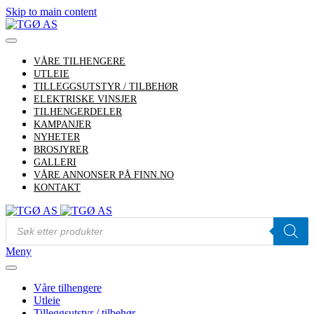
Skip to main content
VÅRE TILHENGERE
UTLEIE
TILLEGGSUTSTYR / TILBEHØR
ELEKTRISKE VINSJER
TILHENGERDELER
KAMPANJER
NYHETER
BROSJYRER
GALLERI
VÅRE ANNONSER PÅ FINN.NO
KONTAKT
Products
search
Meny
Våre tilhengere
Utleie
Tilleggsutstyr / tilbehør