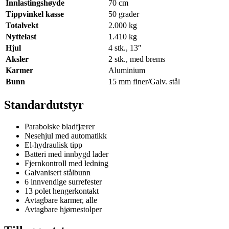
Innlastingshøyde
70 cm
Tippvinkel kasse
50 grader
Totalvekt
2.000 kg
Nyttelast
1.410 kg
Hjul
4 stk., 13″
Aksler
2 stk., med brems
Karmer
Aluminium
Bunn
15 mm finer/Galv. stål
Standardutstyr
Parabolske bladfjærer
Nesehjul med automatikk
El-hydraulisk tipp
Batteri med innbygd lader
Fjernkontroll med ledning
Galvanisert stålbunn
6 innvendige surrefester
13 polet hengerkontakt
Avtagbare karmer, alle
Avtagbare hjørnestolper