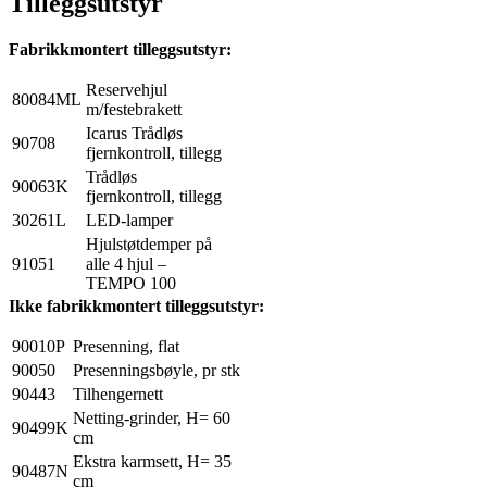
Tilleggsutstyr
Fabrikkmontert tilleggsutstyr:
Reservehjul
80084ML
m/festebrakett
Icarus Trådløs
90708
fjernkontroll, tillegg
Trådløs
90063K
fjernkontroll, tillegg
30261L
LED-lamper
Hjulstøtdemper på
91051
alle 4 hjul –
TEMPO 100
Ikke fabrikkmontert tilleggsutstyr:
90010P
Presenning, flat
90050
Presenningsbøyle, pr stk
90443
Tilhengernett
Netting-grinder, H= 60
90499K
cm
Ekstra karmsett, H= 35
90487N
cm