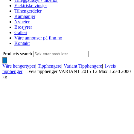
Tilleggsutstyr / tilbehør
Elektriske vinsjer
Tilhengerdeler
Kampanjer
Nyheter
Brosjyrer
Galleri
Våre annonser på finn.no
Kontakt
Products search
Våre hengertyper
|
Tipphengere
|
Variant Tipphengere
|
1-veis
tipphenger
|
1-veis tipphenger VARIANT 2015 T2 Maxi-Load 2000
kg