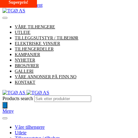
Superpris!
Skip to main content
VÅRE TILHENGERE
UTLEIE
TILLEGGSUTSTYR / TILBEHØR
ELEKTRISKE VINSJER
TILHENGERDELER
KAMPANJER
NYHETER
BROSJYRER
GALLERI
VÅRE ANNONSER PÅ FINN.NO
KONTAKT
Products search
Meny
Våre tilhengere
Utleie