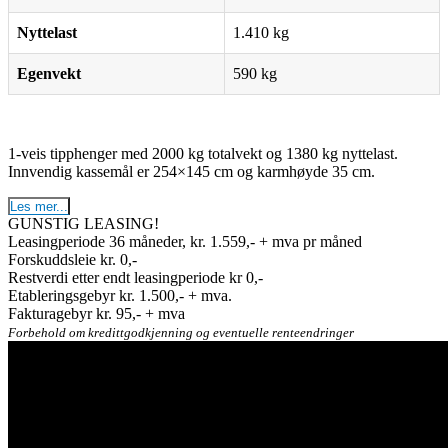
Nyttelast
1.410 kg
Egenvekt
590 kg
1-veis tipphenger med 2000 kg totalvekt og 1380 kg nyttelast.
Innvendig kassemål er 254×145 cm og karmhøyde 35 cm.
Les mer...
GUNSTIG LEASING!
Leasingperiode 36 måneder, kr. 1.559,- + mva pr måned
Forskuddsleie kr. 0,-
Restverdi etter endt leasingperiode kr 0,-
Etableringsgebyr kr. 1.500,- + mva.
Fakturagebyr kr. 95,- + mva
Forbehold om kredittgodkjenning og eventuelle renteendringer