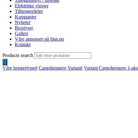
Tilleggsutstyr / tilbehør
Elektriske vinsjer
Tilhengerdeler
Kampanjer
Nyheter
Brosjyrer
Galleri
Våre annonser på finn.no
Kontakt
Products search
Våre hengertyper
|
Cargohengere Variant
|
Variant Cargohengere 1-aks