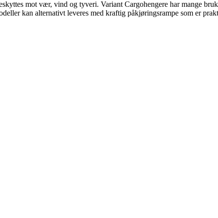
l beskyttes mot vær, vind og tyveri. Variant Cargohengere har mange br
odeller kan alternativt leveres med kraftig påkjøringsrampe som er prak