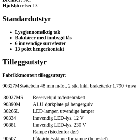
Hjulstørrelse:
13″
Standardutstyr
Lysgjennomsiktig tak
Bakdører med innbygd lås
6 innvendige surrefester
13 polet hengerkontakt
Tilleggsutstyr
Fabrikkmontert tilleggsutstyr:
90327MStøttebein 48 mm m/fot, 2 stk, inkl. braketterkr 1.790 +mva
80027MS
Reservehjul m/festebrakett
90390M
ALU-dørkplate på hengergulv
30266L
LED-lamper, utvendige lamper
90334
Innvendig LED-lys, 12 V
90881
Innvendig LED-lys, 230 V
Rampe (istedenfor dør)
90507
Påkjøringsskinne for rampe (hengslet)