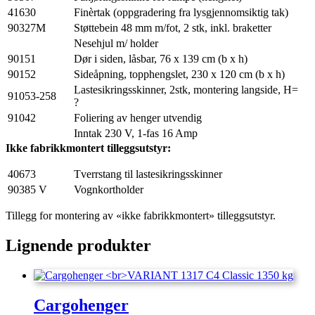
41630
Finèrtak (oppgradering fra lysgjennomsiktig tak)
90327M
Støttebein 48 mm m/fot, 2 stk, inkl. braketter
Nesehjul m/ holder
90151
Dør i siden, låsbar, 76 x 139 cm (b x h)
90152
Sideåpning, topphengslet, 230 x 120 cm (b x h)
Lastesikringsskinner, 2stk, montering langside, H=
91053-258
?
91042
Foliering av henger utvendig
Inntak 230 V, 1-fas 16 Amp
Ikke fabrikkmontert tilleggsutstyr:
40673
Tverrstang til lastesikringsskinner
90385 V
Vognkortholder
Tillegg for montering av «ikke fabrikkmontert» tilleggsutstyr.
Lignende produkter
Cargohenger