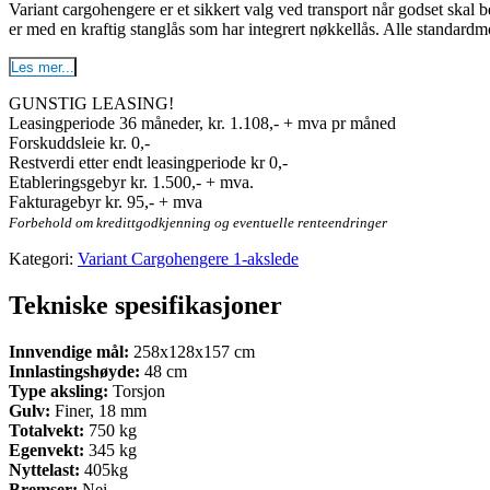
Variant cargohengere er et sikkert valg ved transport når godset ska
er med en kraftig stanglås som har integrert nøkkellås. Alle standardm
Les mer...
GUNSTIG LEASING!
Leasingperiode 36 måneder, kr. 1.108,- + mva pr måned
Forskuddsleie kr. 0,-
Restverdi etter endt leasingperiode kr 0,-
Etableringsgebyr kr. 1.500,- + mva.
Fakturagebyr kr. 95,- + mva
Forbehold om kredittgodkjenning og eventuelle renteendringer
Kategori:
Variant Cargohengere 1-akslede
Tekniske spesifikasjoner
Innvendige mål:
258x128x157 cm
Innlastingshøyde:
48 cm
Type aksling:
Torsjon
Gulv:
Finer, 18 mm
Totalvekt:
750
kg
Egenvekt:
345
kg
Nyttelast:
405
kg
Bremser:
Nei