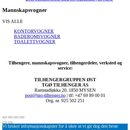
Mannskapsvogner
VIS ALLE
KONTORVOGNER
BADEROMSVOGNER
TOALETTVOGNER
Tilhengere, mannskapsvogner, tilhengerdeler, verksted og
service:
TILHENGERGRUPPEN ØST
TGØ TILHENGER AS
Ramstadløkka 20, 1850 MYSEN
post@tgo-tilhenger.no
| tlf: +47 69 89 00 01
Org. nr. 925 502 251
Vi bruker informasjonskapsler for å sikre at vi gir deg den beste