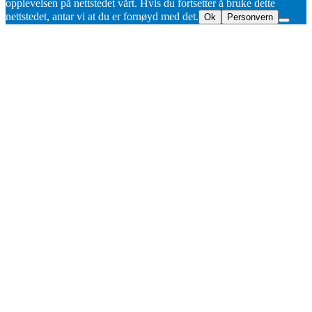
opplevelsen på nettstedet vårt. Hvis du fortsetter å bruke dette
nettstedet, antar vi at du er fornøyd med det.
Ok
Personvern