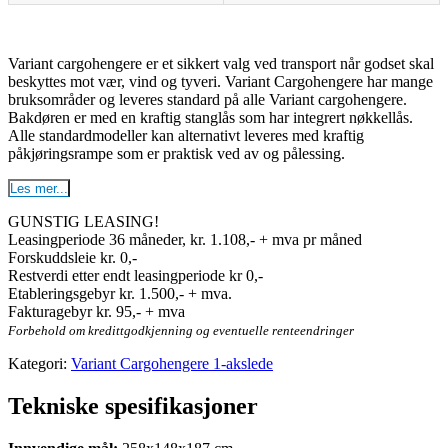
Variant cargohengere er et sikkert valg ved transport når godset skal
beskyttes mot vær, vind og tyveri. Variant Cargohengere har mange
bruksområder og leveres standard på alle Variant cargohengere.
Bakdøren er med en kraftig stanglås som har integrert nøkkellås.
Alle standardmodeller kan alternativt leveres med kraftig
påkjøringsrampe som er praktisk ved av og pålessing.
Les mer...
GUNSTIG LEASING!
Leasingperiode 36 måneder, kr. 1.108,- + mva pr måned
Forskuddsleie kr. 0,-
Restverdi etter endt leasingperiode kr 0,-
Etableringsgebyr kr. 1.500,- + mva.
Fakturagebyr kr. 95,- + mva
Forbehold om kredittgodkjenning og eventuelle renteendringer
Kategori:
Variant Cargohengere 1-akslede
Tekniske spesifikasjoner