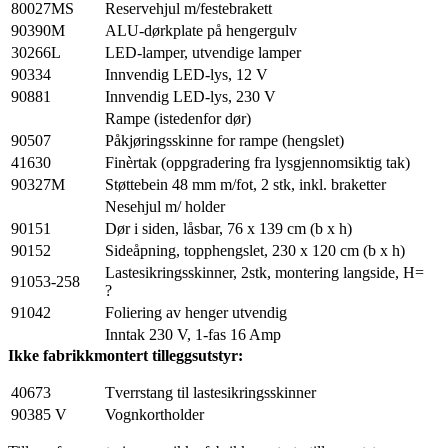
80027MS
Reservehjul m/festebrakett
90390M
ALU-dørkplate på hengergulv
30266L
LED-lamper, utvendige lamper
90334
Innvendig LED-lys, 12 V
90881
Innvendig LED-lys, 230 V
Rampe (istedenfor dør)
90507
Påkjøringsskinne for rampe (hengslet)
41630
Finèrtak (oppgradering fra lysgjennomsiktig tak)
90327M
Støttebein 48 mm m/fot, 2 stk, inkl. braketter
Nesehjul m/ holder
90151
Dør i siden, låsbar, 76 x 139 cm (b x h)
90152
Sideåpning, topphengslet, 230 x 120 cm (b x h)
Lastesikringsskinner, 2stk, montering langside, H=
91053-258
?
91042
Foliering av henger utvendig
Inntak 230 V, 1-fas 16 Amp
Ikke fabrikkmontert tilleggsutstyr:
40673
Tverrstang til lastesikringsskinner
90385 V
Vognkortholder