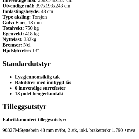
Innvendige mål:
258x148x187 cm
Utvendige mål:
397x193x243 cm
Innlastingshøyde:
48 cm
Type aksling:
Torsjon
Gulv:
Finer, 18 mm
Totalvekt:
750
kg
Egenvekt:
418
kg
Nyttelast:
332
kg
Bremser:
Nei
Hjulstørrelse:
13″
Standardutstyr
Lysgjennomsiktig tak
Bakdører med innbygd lås
6 innvendige surrefester
13 polet hengerkontakt
Tilleggsutstyr
Fabrikkmontert tilleggsutstyr:
90327MStøttebein 48 mm m/fot, 2 stk, inkl. braketterkr 1.790 +mva