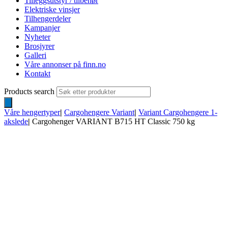
Tilleggsutstyr / tilbehør
Elektriske vinsjer
Tilhengerdeler
Kampanjer
Nyheter
Brosjyrer
Galleri
Våre annonser på finn.no
Kontakt
Products search
Våre hengertyper
|
Cargohengere Variant
|
Variant Cargohengere 1-
akslede
|
Cargohenger VARIANT B715 HT Classic 750 kg