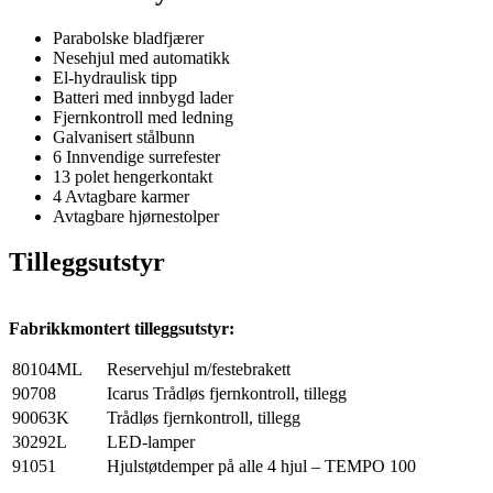
Parabolske bladfjærer
Nesehjul med automatikk
El-hydraulisk tipp
Batteri med innbygd lader
Fjernkontroll med ledning
Galvanisert stålbunn
6 Innvendige surrefester
13 polet hengerkontakt
4 Avtagbare karmer
Avtagbare hjørnestolper
Tilleggsutstyr
Fabrikkmontert tilleggsutstyr:
80104ML
Reservehjul m/festebrakett
90708
Icarus Trådløs fjernkontroll, tillegg
90063K
Trådløs fjernkontroll, tillegg
30292L
LED-lamper
91051
Hjulstøtdemper på alle 4 hjul – TEMPO 100