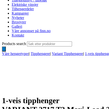
Tilleggsutstyr / tilbehør
Elektriske vinsjer
Tilhengerdeler
Kampanjer
Nyheter
Brosjyrer
Galleri
Våre annonser på finn.no
Kontakt
Products search
Våre hengertyper
|
Tipphengere
|
Variant Tipphengere
|
1-veis tippheng
1-veis tipphenger