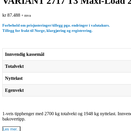
VARIANT 2717 T3 Maxi-Load 2
kr
87.488
+ mva
Forbehold om prisjusteringer/tillegg pga. endringer i valutakurs.
Tillegg for frakt til Norge, klargjøring og registrering.
Innvendig kassemål
Totalvekt
Nyttelast
Egenvekt
1-veis tipphenger med 2700 kg totalvekt og 1948 kg nyttelast. Innve
bakovertipp.
Les mer...