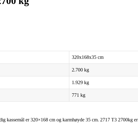
700 kg
320x168x35 cm
2.700 kg
1.929 kg
771 kg
ndig kassemål er 320×168 cm og karmhøyde 35 cm. 2717 T3 2700kg er en