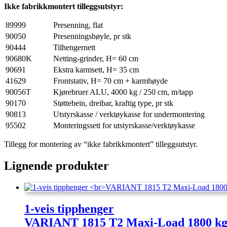
Ikke fabrikkmontert tilleggsutstyr:
89999
Presenning, flat
90050
Presenningsbøyle, pr stk
90444
Tilhengernett
90680K
Netting-grinder, H= 60 cm
90691
Ekstra karmsett, H= 35 cm
41629
Frontstativ, H= 70 cm + karmhøyde
90056T
Kjørebruer ALU, 4000 kg / 250 cm, m/tapp
90170
Støttebein, dreibar, kraftig type, pr stk
90813
Utstyrskasse / verktøykasse for undermontering
95502
Monteringssett for utstyrskasse/verktøykasse
Tillegg for montering av “ikke fabrikkmontert” tilleggsutstyr.
Lignende produkter
1-veis tipphenger
VARIANT 1815 T2 Maxi-Load 1800 k