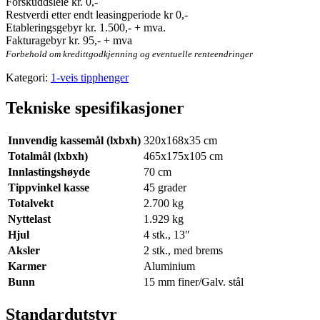
Forskuddsleie kr. 0,-
Restverdi etter endt leasingperiode kr 0,-
Etableringsgebyr kr. 1.500,- + mva.
Fakturagebyr kr. 95,- + mva
Forbehold om kredittgodkjenning og eventuelle renteendringer
Kategori:
1-veis tipphenger
Tekniske spesifikasjoner
Innvendig kassemål (lxbxh)
320x168x35 cm
Totalmål (lxbxh)
465x175x105 cm
Innlastingshøyde
70 cm
Tippvinkel kasse
45 grader
Totalvekt
2.700 kg
Nyttelast
1.929 kg
Hjul
4 stk., 13″
Aksler
2 stk., med brems
Karmer
Aluminium
Bunn
15 mm finer/Galv. stål
Standardutstyr