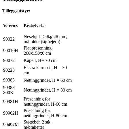
Tilleggsutstyr:
Varenr.
Beskrivelse
Nesehjul 150kg 48 mm,
90022
m/holder (støpejern)
Flat presenning
90010H
260x150x6 cm
90072
Kapell, H= 70 cm
Ekstra karmsett, H = 30
90223
cm
90383
Nettinggrinder, H = 60 cm
90383-
Nettinggrinder, H = 80 cm
800K
Presenning for
90981H
nettinggrinder, H-60 cm
Presenning for
90962H
nettinggrinder, H-80 cm
Støtteben 2 stk,
90497M
m/braketter