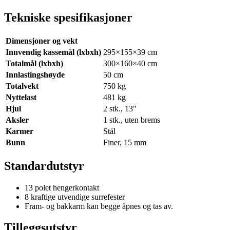
Tekniske spesifikasjoner
Dimensjoner og vekt
Innvendig kassemål (lxbxh)
295×155×39 cm
Totalmål (lxbxh)
300×160×40 cm
Innlastingshøyde
50 cm
Totalvekt
750 kg
Nyttelast
481 kg
Hjul
2 stk., 13″
Aksler
1 stk., uten brems
Karmer
Stål
Bunn
Finer, 15 mm
Standardutstyr
13 polet hengerkontakt
8 kraftige utvendige surrefester
Fram- og bakkarm kan begge åpnes og tas av.
Tilleggsutstyr