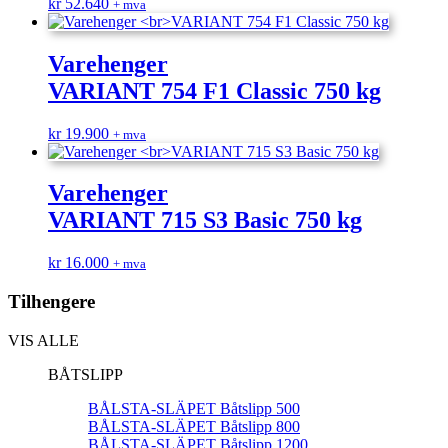
kr
52.640
+ mva
Varehenger
VARIANT 754 F1 Classic 750 kg
kr
19.900
+ mva
Varehenger
VARIANT 715 S3 Basic 750 kg
kr
16.000
+ mva
Tilhengere
VIS ALLE
BÅTSLIPP
BÅLSTA-SLÄPET Båtslipp 500
BÅLSTA-SLÄPET Båtslipp 800
BÅLSTA-SLÄPET Båtslipp 1200