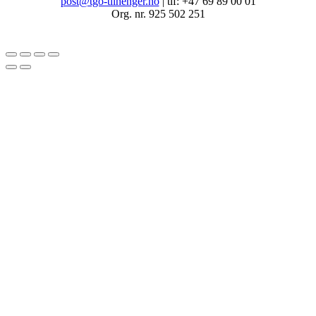
post@tgo-tilhenger.no
| tlf: +47 69 89 00 01
Org. nr. 925 502 251