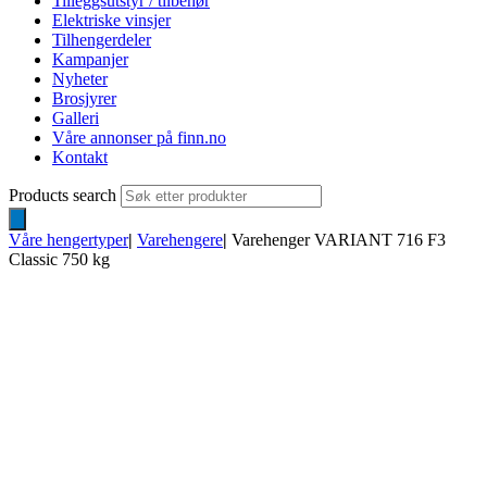
Tilleggsutstyr / tilbehør
Elektriske vinsjer
Tilhengerdeler
Kampanjer
Nyheter
Brosjyrer
Galleri
Våre annonser på finn.no
Kontakt
Products search
Våre hengertyper
|
Varehengere
|
Varehenger VARIANT 716 F3
Classic 750 kg
NYHET!